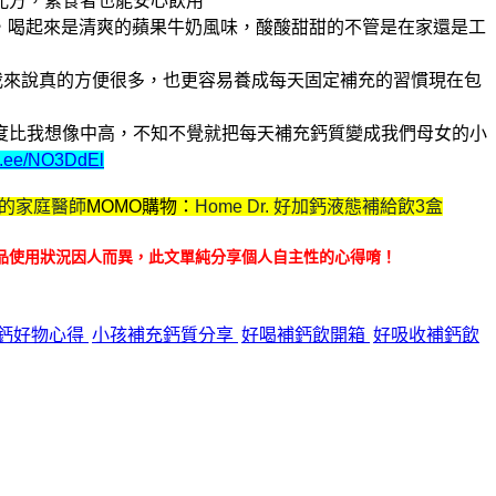
配方，素食者也能安心飲用
，喝起來是清爽的蘋果牛奶風味，酸酸甜甜的
不管是在家還是工
我來說真的方便很多，也更容易養成每天固定補充的習慣
現在包
度比我想像中高，不知不覺就把每天補充鈣質變成我們母女的小
lin.ee/NO3DdEl
.我的家庭醫師
MOMO購物：
Home Dr. 好加鈣液態補給飲3盒
品使用狀況因人而異，此文單純分享個人自主性的心得唷！
鈣好物心得
小孩補充鈣質分享
好喝補鈣飲開箱
好吸收補鈣飲