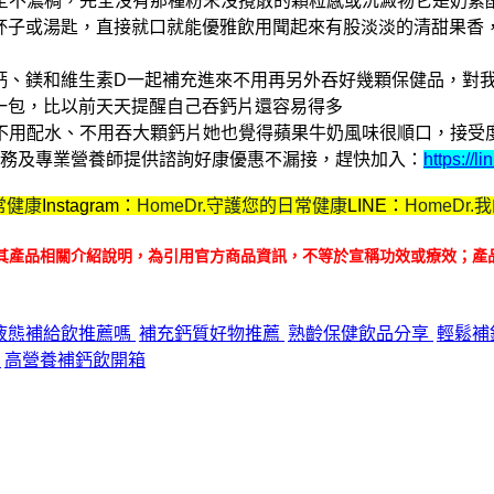
全不濃稠，完全沒有那種粉末沒攪散的顆粒感或沉澱物
它是奶素
配杯子或湯匙，直接就口就能優雅飲用
聞起來有股淡淡的清甜果香
把鈣、鎂和維生素D一起補充進來
不用再另外吞好幾顆保健品，對
喝一包，比以前天天提醒自己吞鈣片還容易得多
不用配水、不用吞大顆鈣片
她也覺得蘋果牛奶風味很順口，接受
購服務及專業營養師提供諮詢
好康優惠不漏接，趕快加入：
https://
常健康
Instagram：
HomeDr.守護您的日常健康
LINE：
HomeDr
其產品相關介紹說明，為引用官方商品資訊，不等於宣稱功效或療效；產
加鈣液態補給飲推薦嗎
補充鈣質好物推薦
熟齡保健飲品分享
輕鬆補
享
高營養補鈣飲開箱