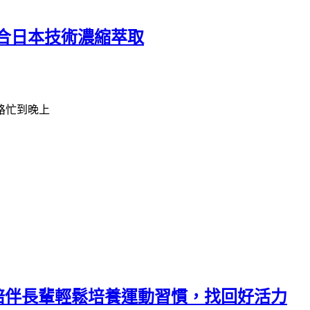
合日本技術濃縮萃取
路忙到晚上
，陪伴長輩輕鬆培養運動習慣，找回好活力