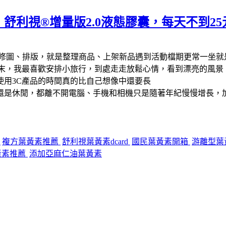
舒利視®增量版2.0液態膠囊，每天不到2
修圖、排版，就是整理商品、上架新品遇到活動檔期更常一坐就
週末，我最喜歡安排小旅行，到處走走放鬆心情，看到漂亮的風景
使用3C產品的時間真的比自己想像中還要長
還是休閒，都離不開電腦、手機和相機只是隨著年紀慢慢增長，加
價
複方葉黃素推薦
舒利視葉黃素dcard
國民葉黃素開箱
游離型葉
黃素推薦
添加亞麻仁油葉黃素