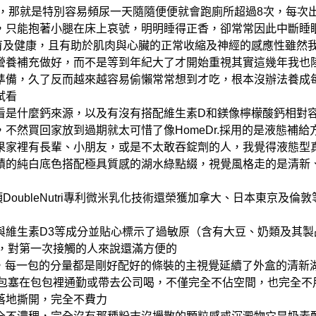
，那就是特別容易頻尿
一天隨隨便便就會跑廁所超過8次，每次
，只能抱著小腿在床上哀號，明明睡得正香，卻常常因此中斷睡
育及健康，且有助於肌肉與心臟的正常收縮及神經的感應性
雖然
營養補充做好，而不是等到年紀大了才開始重視
其實這幾年我也
準備，久了反而越來越容易偷懶
常常想到才吃，根本沒辦法養成
試看
看是什麼鈣來源，以及有沒有搭配維生素D和鎂
像檸檬酸鈣相對
，不然買回家放到過期就太可惜了
像HomeDr.採用的是液態補給方
果家裡有長輩、小朋友，或是不太敢吞錠劑的人，我覺得液態型
積的純白底色
搭配極具質感的湖水綠點綴，視覺風格走的是清新
項DoubleNutri專利微米乳化技術還榮獲加拿大、日本東京
維生素D3等成分
並貼心標示了過敏原（含有大豆、奶類及其製
，對第一次接觸的人來說還滿方便的
裝，每一包的分量都是剛好配好的
條裝的主視覺延續了外盒的清新湖
包塞在包包裡通勤或帶去公司喝，不僅完全不佔空間，也完全不
落地撕開，完全不費力