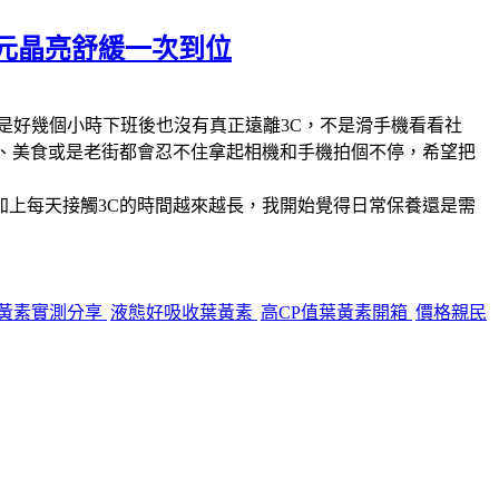
5元晶亮舒緩一次到位
是好幾個小時下班後也沒有真正遠離3C，不是滑手機看看社
、美食或是老街都會忍不住拿起相機和手機拍個不停，希望把
上每天接觸3C的時間越來越長，我開始覺得日常保養還是需
黃素實測分享
液態好吸收葉黃素
高CP值葉黃素開箱
價格親民