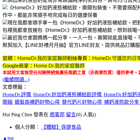
倒出來的液態鈣呈現非常飽滿純淨的乳白色，質地均勻且完
《HomeDr.》好加鈣液態補給飲，撕開包裝後，不需要搭
作中，都能非常順手地完成每日的健康保養
現在我都會順手拿一包《HomeDr.》好加鈣液態補給飲，
包裡我都會放幾包《HomeDr.》好加鈣液態補給飲，想到就
最近我也會跟媽媽一起分享，一人一包，撕開就能直接喝，
默契
加入【LINE好禮月月抽】官方LINE好友，提供商品訂
官網：
HomeDr.我的家庭醫師
粉絲專頁：
HomeDr.守護您的日
Google商家：
Home Dr.我的家庭醫師
本試用文皆無受任何酬勞絕無廣告推銷之意（非商業性質）僅供參考。
(繼續閱讀...)
文章標籤：
HomeDr.評價
HomeDr.好加鈣液態補給飲評價
HomeDr.好
開箱
銀髮族補鈣好物心得
替代鈣片好物心得
補鈣液態飲分
Hui Ping Chen 發表在
痞客邦
留言
(0)
人氣(
)
個人分類：
【體驗】保健食品
▲top