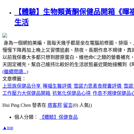
【體驗】生物類黃酮保健品開箱《暉
生活
身為一個網拍美編，我每天幾乎都是坐在電腦前修圖、排版、
慢慢下降再加上晚上又習慣追劇、熬夜，長期作息不規律，真
以前我保養大多都只想到膠原蛋白、維他命C之類的營養補充
天固定補充，幫自己維持比較好的生活狀態最近開始接觸到《
(繼續閱讀...)
文章標籤：
上班族保健品分享
暉福生醫評價
雪諾力思素食膠囊評價
雪諾
工作壓力大保健品開箱
抗氧化保健品心得
作息不規律保健品
Hui Ping Chen 發表在
痞客邦
留言
(0)
人氣(
)
個人分類：
【體驗】保健食品
▲top