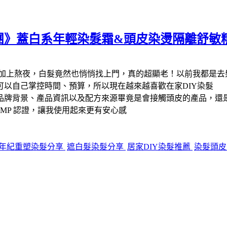
團》蓋白系年輕染髮霜&頭皮染燙隔離舒敏
加上熬夜，白髮竟然也悄悄找上門，真的超顯老！以前我都是去
以自己掌控時間、預算，所以現在越來越喜歡在家DIY染髮
品牌背景、產品資訊以及配方來源畢竟是會接觸頭皮的產品，還
GMP 認證，讓我使用起來更有安心感
年紀重塑染髮分享
遮白髮染髮分享
居家DIY染髮推薦
染髮頭