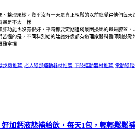
運、整理果樹，幾乎沒有一天是真正輕鬆的以前總覺得他們每天
實還是不太一樣
和肝功能也沒有很好，平時都要定期追蹤最困擾她的還是膝蓋，之
們苦惱的是，不同科別給的建議好像都有道理家醫科醫師則鼓勵
很難拿捏
健步機推薦
老人腳部運動器材推薦
下肢運動器材推薦
電動腳踏
.》好加鈣液態補給飲，每天1包，輕輕鬆鬆