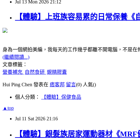
Jul
13
Mon
2026
21:12
【體驗】上班族容易累的日常保養《
身為一個網拍美編，我每天的工作幾乎都離不開電腦，不是在
(繼續閱讀...)
文章標籤：
營養補充
自然食研
蜆精膠囊
Hui Ping Chen 發表在
痞客邦
留言
(0)
人氣(
)
個人分類：
【體驗】保健食品
▲top
Jul
11
Sat
2026
21:16
【體驗】銀髮族居家運動器材《MRF