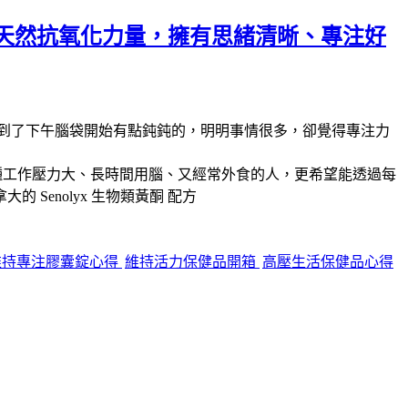
天然抗氧化力量，擁有思緒清晰、專注好
到了下午腦袋開始有點鈍鈍的，明明事情很多，卻覺得專注力
種工作壓力大、長時間用腦、又經常外食的人，更希望能透過每
拿大的
Senolyx 生物類黃酮
配方
維持專注膠囊錠心得
維持活力保健品開箱
高壓生活保健品心得