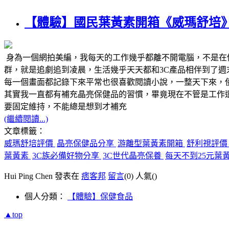
【體驗】國民葉黃素開箱《威瑪舒培》
身為一個網拍美編，我每天的工作幾乎都離不開電腦，不是在
群，就是追劇追到凌晨，生活幾乎天天都和3C產品相伴到了
每一個畫面都記錄下來平常也很喜歡閱讀小說，一整天下來，
其實我一直都有補充晶亮保健品的習慣，畢竟現在不管是工作
要固定維持，不能總是想到才補充
(繼續閱讀...)
文章標籤：
威瑪舒培評價
晶亮保健品分享
游離型葉黃素開箱
舒利視評
葉黃素
3C族必備好物分享
3C世代晶亮保養
每天不到25元葉
Hui Ping Chen 發表在
痞客邦
留言
(0)
人氣(
)
個人分類：
【體驗】保健食品
▲top