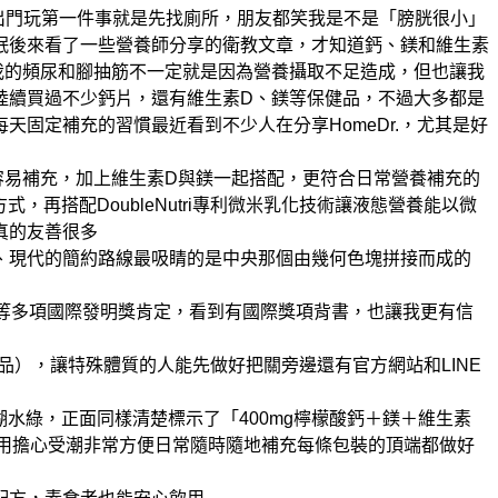
出門玩第一件事就是先找廁所，朋友都笑我是不是「膀胱很小」
眠
後來看了一些營養師分享的衛教文章，才知道鈣、鎂和維生素
我的頻尿和腳抽筋不一定就是因為營養攝取不足造成，但也讓我
陸續買過不少鈣片，還有維生素D、鎂等保健品，不過大多都是
每天固定補充的習慣
最近看到不少人在分享HomeDr.，尤其是好
容易補充，加上維生素D與鎂一起搭配，更符合日常營養補充的
式，再搭配DoubleNutri專利微米乳化技術
讓液態營養能以微
真的友善很多
、現代的簡約路線
最吸睛的是中央那個由幾何色塊拼接而成的
及倫敦等多項國際發明獎肯定，看到有國際獎項背書，也讓我更有信
品），讓特殊體質的人能先做好把關
旁邊還有官方網站和LINE
水綠，正面同樣清楚標示了「400mg檸檬酸鈣＋鎂＋維生素
用擔心受潮
非常方便日常隨時隨地補充
每條包裝的頂端都做好