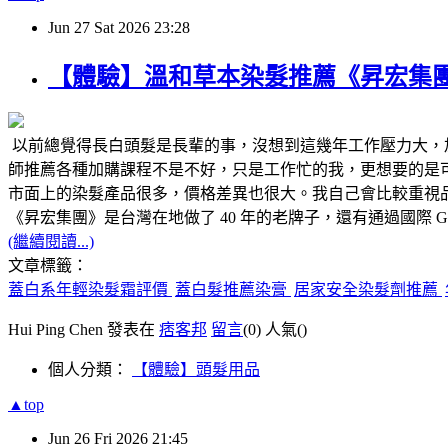
Jun
27
Sat
2026
23:28
【體驗】溫和草本染髮推薦《昇宏集
以前總覺得長白頭髮是長輩的事，沒想到這幾年工作壓力大，
師推薦各種加購課程不是不好，只是工作忙的我，更想要的是可
市面上的染髮產品很多，價格差異也很大。我自己會比較重視
《昇宏集團》是台灣在地做了 40 年的老牌子，還有通過國際 
(繼續閱讀...)
文章標籤：
蓋白系年輕染髮霜評價
蓋白髮推薦染膏
居家安全染髮劑推薦
Hui Ping Chen 發表在
痞客邦
留言
(0)
人氣(
)
個人分類：
【體驗】頭髮用品
▲top
Jun
26
Fri
2026
21:45