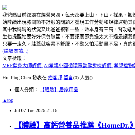
我爸媽目前都還在經營果園，每天都要上山、下山，採果、搬
始陸續出現膝關節不舒服的問題才發現工作勞動和規律運動其
其中我媽媽的狀況又比爸爸複雜一些，她本身有三高，腎功能
生也提醒她要好好保養膝蓋，不要讓關節負擔太大不過最讓我
只要一走久，膝蓋就容易不舒服，不動又怕活動量不足，真的
(繼續閱讀...)
文章標籤：
MRF健身大師評價
AI孝親小圓循環電動健步機評價
孝親禮物
Hui Ping Chen 發表在
痞客邦
留言
(0)
人氣(
)
個人分類：
【體驗】居家用品
▲top
Jul
07
Tue
2026
21:16
【體驗】高鈣營養品推薦《HomeDr