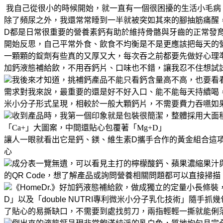
我自己從很小的時候開始，就一直有一個很困擾的生活小毛病
除了頻尿之外，我還常常睡到一半就被突如其來的腳抽筋痛醒
D都是日常很重要的營養素
鈣有助於維持骨骼與牙齒的正常發
開始反思，自己平常外食、飲食不均衡
是不是更應該把每天的
一顆顆的錠劑
有些真的又厚又大，每次吞之前都要先做好心理
加鈣液態補給飲，不用吞鈣片、口味也不錯，讓我忍不住想試
我後來才知道，挑補鈣產品不能只看鈣含量高不高，也要看
需求
對我來說，最重要的還是好不好入口、能不能每天持續喝
米小分子形式呈現，相較於一般大顆鈣片，不需要費力吞嚥
如
收到產品時，我第一個印象就是包裝很簡潔，整體採用大面
「Ca+」大圖案，中間還貼心包覆著「Mg+D」
讓人一眼就看出它是鈣、鎂、維生素D攜手合作的黃金組合
這
心
成分表一覽無遺，可以看見主打的檸檬酸鈣、蘋果濃縮果汁與
的QR Code，想了解產品或詢問營養相關問題
都可以直接掃描
《HomeDr.》好加鈣液態補給飲，做成獨立的定量小長條
D」
以及「double NUTRI專利微米小分子乳化技術」
隨手抓幾
了貼心的易撕缺口，不需要到處找剪刀，兩指輕輕一撕就能俐