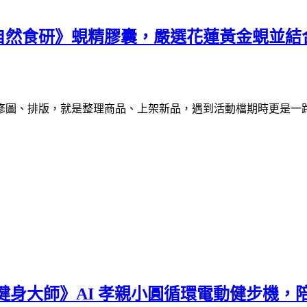
自然食研》蜆精膠囊，嚴選花蓮黃金蜆並結
修圖、排版，就是整理商品、上架新品，遇到活動檔期時更是一
健身大師》AI 孝親小圓循環電動健步機