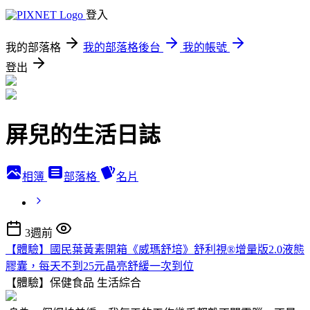
登入
我的部落格
我的部落格後台
我的帳號
登出
屏兒的生活日誌
相簿
部落格
名片
3週前
【體驗】國民葉黃素開箱《威瑪舒培》舒利視®增量版2.0液態
膠囊，每天不到25元晶亮舒緩一次到位
【體驗】保健食品
生活綜合