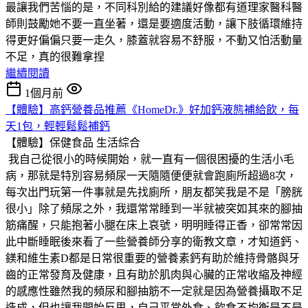
最讓我們苦惱的是，不同科別給的建議好像都有道理家醫科醫
師則鼓勵她不要一直坐著，還是要適度活動，讓下肢循環維持
得更好偏偏只要一走久，膝蓋就容易不舒服，不動又怕活動量
不足，真的很難拿捏
繼續閱讀
1個月前
【體驗】高鈣營養品推薦《HomeDr.》好加鈣液態補給飲，每
天1包，輕輕鬆鬆補鈣
【體驗】保健食品
生活綜合
我自己從很小的時候開始，就一直有一個很困擾的生活小毛
病，那就是特別容易頻尿一天隨隨便便就會跑廁所超過8次，
每次出門玩第一件事就是先找廁所，朋友都笑我是不是「膀胱
很小」除了頻尿之外，我還常常睡到一半就被突如其來的腳抽
筋痛醒，只能抱著小腿在床上哀號，明明睡得正香，卻常常因
此中斷睡眠後來看了一些營養師分享的衛教文章，才知道鈣、
鎂和維生素D都是日常很重要的營養素鈣有助於維持骨骼與牙
齒的正常發育及健康，且有助於肌肉與心臟的正常收縮及神經
的感應性雖然我的頻尿和腳抽筋不一定就是因為營養攝取不足
造成，但也讓我開始反思，自己平常外食、飲食不均衡是不是