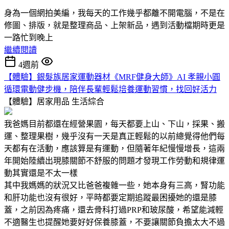
身為一個網拍美編，我每天的工作幾乎都離不開電腦，不是在
修圖、排版，就是整理商品、上架新品，遇到活動檔期時更是
一路忙到晚上
繼續閱讀
4週前
【體驗】銀髮族居家運動器材《MRF健身大師》AI 孝親小圓
循環電動健步機，陪伴長輩輕鬆培養運動習慣，找回好活力
【體驗】居家用品
生活綜合
我爸媽目前都還在經營果園，每天都要上山、下山，採果、搬
運、整理果樹，幾乎沒有一天是真正輕鬆的以前總覺得他們每
天都有在活動，應該算是有運動，但隨著年紀慢慢增長，這兩
年開始陸續出現膝關節不舒服的問題才發現工作勞動和規律運
動其實還是不太一樣
其中我媽媽的狀況又比爸爸複雜一些，她本身有三高，腎功能
和肝功能也沒有很好，平時都要定期追蹤最困擾她的還是膝
蓋，之前因為疼痛，還去骨科打過PRP和玻尿酸，希望能減輕
不適醫生也提醒她要好好保養膝蓋，不要讓關節負擔太大不過