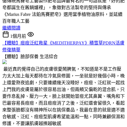
循傳統馬賽皂工藝製作肥皂品牌最有名的一句話就是「好的肥
皂都誕生在舊鍋爐裡」，象徵對古法製皂的堅持與傳承
《Marius Fabre 法鉑馬賽肥皂》選用當季植物油原料，並延續
百年職人工藝
繼續閱讀
1個月前
【體驗】痘痘泛紅救星《MEDITHERPAY》積雪草PDRN活膚
修復精華
【體驗】臉部保養
生活綜合
最近真的覺得自己的皮膚很愛鬧脾氣，不知道是不是工作壓
力太大加上每天都待在冷氣房修圖，一坐就是好幾個小時，晚
上還愛熬夜追劇，只要連續幾天沒睡好，痘痘、泛紅就一起找
上門我的皮膚是屬於很容易出油，但兩頰又偏乾的混合肌，只
要作息亂掉、壓力一大，臉上就開始冒痘尤其鼻翼、嘴角和下
巴最容易長痘痘，而且痘痘消了之後，泛紅還會留很久，看起
來整張臉都沒有精神所以在挑保養品，我最在意的就是適不適
合敏感、泛紅、痘痘型肌膚希望能溫和一點，同時兼顧保濕和
修護，不要讓肌膚越擦越敏感