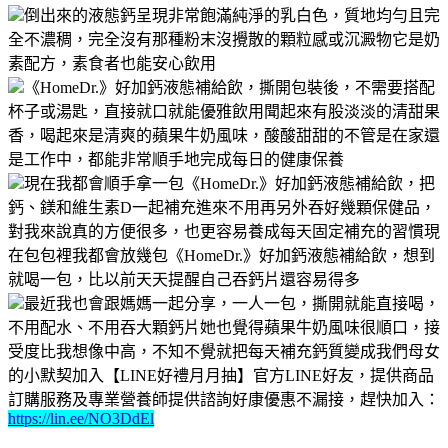
倒出來的液態鈣呈現非常飽滿純淨的乳白色，質地均勻且完
全不濃稠，完全沒有那種粉末沒攪散的顆粒感或沉澱物它是奶
素配方，素食者也能安心飲用
《HomeDr.》好加鈣液態補給飲，撕開包裝後，不需要搭配
杯子或湯匙，直接就口就能優雅飲用聞起來有股淡淡的清甜果
香，喝起來是清爽的蘋果牛奶風味，酸酸甜甜的不管是在家還
是工作中，都能非常順手地完成每日的健康保養
現在我都會順手拿一包《HomeDr.》好加鈣液態補給飲，把
鈣、鎂和維生素D一起補充進來不用再另外吞好幾顆保健品，
對我來說真的方便很多，也更容易養成每天固定補充的習慣現
在包包裡我都會放幾包《HomeDr.》好加鈣液態補給飲，想到
就喝一包，比以前天天提醒自己吞鈣片還容易得多
最近我也會跟媽媽一起分享，一人一包，撕開就能直接喝，
不用配水、不用吞大顆鈣片她也覺得蘋果牛奶風味很順口，接
受度比我想像中高，不知不覺就把每天補充鈣質變成我們母女
的小默契加入【LINE好禮月月抽】官方LINE好友，提供商品
訂購服務及專業營養師提供諮詢好康優惠不漏接，趕快加入：
https://lin.ee/NO3DdEl