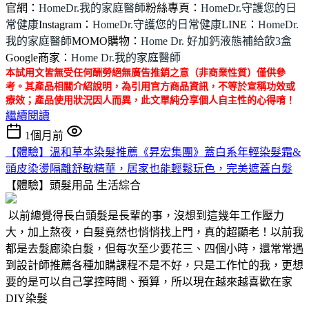
官網：
HomeDr.我的家庭醫師
粉絲專頁：
HomeDr.守護您的日
常健康
Instagram：
HomeDr.守護您的日常健康
LINE：
HomeDr.
我的家庭醫師
MOMO購物：
Home Dr. 好加鈣液態補給飲3盒
Google商家：
Home Dr.我的家庭醫師
本試用文皆無受任何酬勞絕無廣告推銷之意（非商業性質）僅供參
考。其產品相關介紹說明，為引用官方商品資訊，不等於宣稱功效或
療效；產品使用狀況因人而異，此文單純分享個人自主性的心得唷！
繼續閱讀
1個月前
【體驗】溫和草本染髮推薦《昇宏集團》蓋白系年輕染髮霜&
頭皮染燙隔離舒敏精華，居家也能輕鬆玩色，完美遮蓋白髮
【體驗】頭髮用品
生活綜合
以前總覺得長白頭髮是長輩的事，沒想到這幾年工作壓力
大，加上熬夜，白髮竟然也悄悄找上門，真的超顯老！以前我
都是去髮廊染白髮，但每次至少要花三、四個小時，還常常遇
到設計師推薦各種加購課程不是不好，只是工作忙的我，更想
要的是可以自己掌控時間、預算，所以現在越來越喜歡在家
DIY染髮