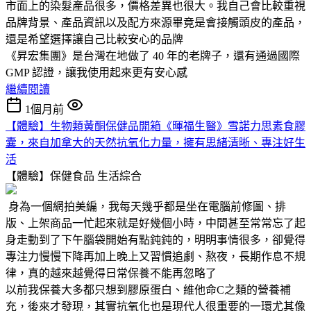
市面上的染髮產品很多，價格差異也很大。我自己會比較重視
品牌背景、產品資訊以及配方來源畢竟是會接觸頭皮的產品，
還是希望選擇讓自己比較安心的品牌
《昇宏集團》是台灣在地做了 40 年的老牌子，還有通過國際
GMP 認證，讓我使用起來更有安心感
繼續閱讀
1個月前
【體驗】生物類黃酮保健品開箱《暉福生醫》雪諾力思素食膠
囊，來自加拿大的天然抗氧化力量，擁有思緒清晰、專注好生
活
【體驗】保健食品
生活綜合
身為一個網拍美編，我每天幾乎都是坐在電腦前修圖、排
版、上架商品一忙起來就是好幾個小時，中間甚至常常忘了起
身走動到了下午腦袋開始有點鈍鈍的，明明事情很多，卻覺得
專注力慢慢下降再加上晚上又習慣追劇、熬夜，長期作息不規
律，真的越來越覺得日常保養不能再忽略了
以前我保養大多都只想到膠原蛋白、維他命C之類的營養補
充，後來才發現，其實抗氧化也是現代人很重要的一環尤其像