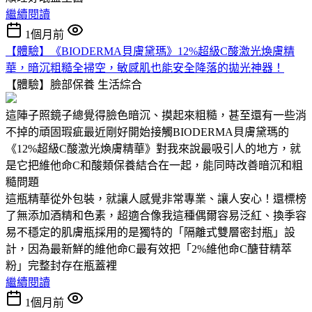
繼續閱讀
1個月前
【體驗】《BIODERMA貝膚黛瑪》12%超級C酸激光煥膚精
華，暗沉粗糙全掃空，敏感肌也能安全降落的拋光神器！
【體驗】臉部保養
生活綜合
這陣子照鏡子總覺得臉色暗沉、摸起來粗糙，甚至還有一些消
不掉的頑固瑕疵最近剛好開始接觸BIODERMA貝膚黛瑪的
《12%超級C酸激光煥膚精華》對我來說最吸引人的地方，就
是它把維他命C和酸類保養結合在一起，能同時改善暗沉和粗
糙問題
這瓶精華從外包裝，就讓人感覺非常專業、讓人安心！還標榜
了無添加酒精和色素，超適合像我這種偶爾容易泛紅、換季容
易不穩定的肌膚瓶採用的是獨特的「隔離式雙層密封瓶」設
計，因為最新鮮的維他命C最有效把「2%維他命C醣苷精萃
粉」完整封存在瓶蓋裡
繼續閱讀
1個月前