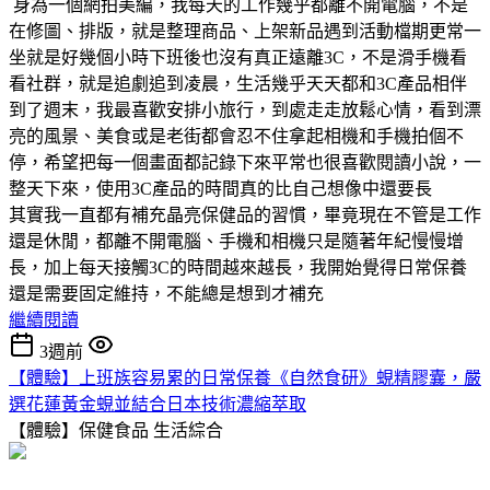
身為一個網拍美編，我每天的工作幾乎都離不開電腦，不是
在修圖、排版，就是整理商品、上架新品遇到活動檔期更常一
坐就是好幾個小時下班後也沒有真正遠離3C，不是滑手機看
看社群，就是追劇追到凌晨，生活幾乎天天都和3C產品相伴
到了週末，我最喜歡安排小旅行，到處走走放鬆心情，看到漂
亮的風景、美食或是老街都會忍不住拿起相機和手機拍個不
停，希望把每一個畫面都記錄下來平常也很喜歡閱讀小說，一
整天下來，使用3C產品的時間真的比自己想像中還要長
其實我一直都有補充晶亮保健品的習慣，畢竟現在不管是工作
還是休閒，都離不開電腦、手機和相機只是隨著年紀慢慢增
長，加上每天接觸3C的時間越來越長，我開始覺得日常保養
還是需要固定維持，不能總是想到才補充
繼續閱讀
3週前
【體驗】上班族容易累的日常保養《自然食研》蜆精膠囊，嚴
選花蓮黃金蜆並結合日本技術濃縮萃取
【體驗】保健食品
生活綜合