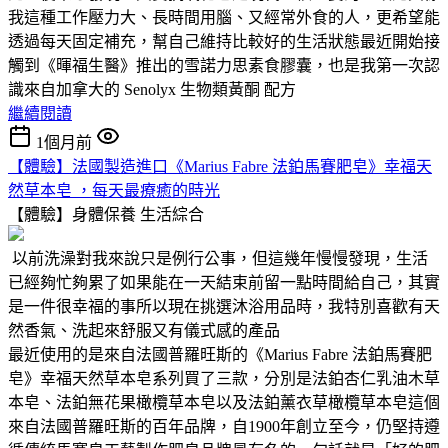
我這種工作壓力大、長時間用腦、又經常外食的人，更希望能
透過每天固定補充，幫自己維持比較好的生活狀態最近開始接
觸到《暉福生醫》推出的雪諾力思素食膠囊，也是我第一次認
識來自加拿大的 Senolyx 生物類黃酮 配方
繼續閱讀
1個月前
【體驗】法國製造進口《Marius Fabre 法鉑馬賽肥皂》幸福天
然草本皂 ，每天最療癒的時光
【體驗】身體保養
生活綜合
以前洗澡對我來說只是例行公事，但這幾年慢慢發現，生活
已經夠忙夠累了如果能在一天結束前留一點時間給自己，其實
是一件很幸福的事所以現在挑選沐浴用品時，我特別喜歡有天
然香氣、洗起來舒服又有儀式感的產品
最近使用的是來自法國普羅旺斯的《Marius Fabre 法鉑馬賽肥
皂》幸福天然草本皂系列買了三款，分別是法鉑杏仁乳油木草
本皂、法鉑無花果橄欖草本皂以及法鉑薰衣草橄欖草本皂這個
來自法國普羅旺斯的百年品牌，自1900年創立至今，仍堅持遵