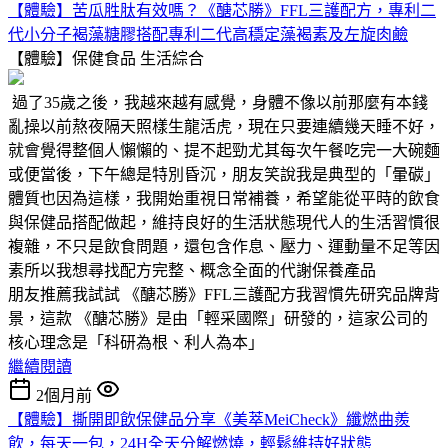
【體驗】苦瓜胜肽有效嗎？《醣芯勝》FFL三護配方，專利二
代小分子褐藻糖膠搭配專利二代高穩定藻褐素及左旋肉鹼
【體驗】保健食品
生活綜合
過了35歲之後，我越來越有感覺，身體不像以前那麼有本錢
亂操以前熬夜隔天照樣生龍活虎，現在只要連續幾天睡不好，
就會覺得整個人懶懶的、提不起勁尤其每次午餐吃完一大碗麵
或便當後，下午總是特別昏沉，朋友笑說我是典型的「暈碳」
體質也因為這樣，我開始重視日常補養，希望能從平時的飲食
與保健品搭配做起，維持良好的生活狀態現代人的生活習慣很
複雜，不只是飲食問題，還包含作息、壓力、運動量不足等因
素所以我想尋找配方完整、概念全面的代謝保養產品
朋友推薦我試試 《醣芯勝》FFL三護配方我習慣先研究品牌背
景，這款 《醣芯勝》是由「輕采國際」研發的，這家公司的
核心理念是「科研為根、利人為本」
繼續閱讀
2個月前
【體驗】撕開即飲保健品分享《美萃MeiCheck》纖燃曲羨
飲，每天一包，24H全天分解燃燒，輕鬆維持好狀態