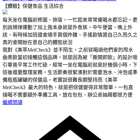
【體驗】保健食品
生活綜合
每天坐在電腦前修圖、排版，一忙起來常常連喝水都忘記，更
別說規律運動了加上我本身就是外食族，中午便當、晚上外
送，有時候加班還會順手買個炸雞、手搖飲犒賞自己久而久之
真的會開始在意自己的體態狀況
我對《美萃MeiCheck》並不陌生，之前就喝過他們家的甩水
曲羨飲當初接觸這個品牌，就是因為被「撕開即飲」的設計吸
引畢竟平常工作忙碌，經常一坐在電腦前就是好幾個小時，下
班後還要整理家務，生活節奏很緊湊對於需要泡水、沖泡或準
備瓶瓶罐罐的保健品，老實說很難長期堅持而《美萃
MeiCheck》最大的特色，就是把保健變得非常簡單，一包直
接喝不需要額外準備工具，放在包包、辦公桌抽屜都很方便
繼續閱讀