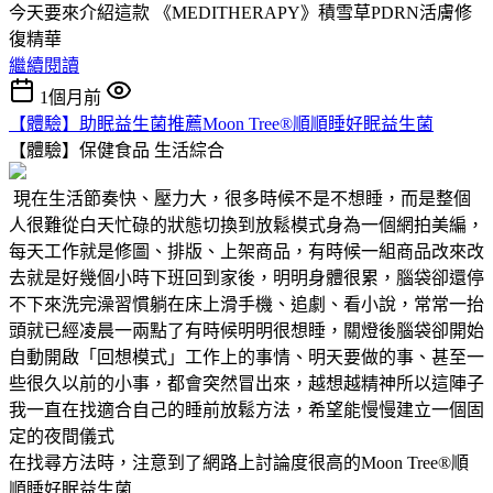
今天要來介紹這款 《MEDITHERAPY》積雪草PDRN活膚修
復精華
繼續閱讀
1個月前
【體驗】助眠益生菌推薦Moon Tree®順順睡好眠益生菌
【體驗】保健食品
生活綜合
現在生活節奏快、壓力大，很多時候不是不想睡，而是整個
人很難從白天忙碌的狀態切換到放鬆模式身為一個網拍美編，
每天工作就是修圖、排版、上架商品，有時候一組商品改來改
去就是好幾個小時下班回到家後，明明身體很累，腦袋卻還停
不下來洗完澡習慣躺在床上滑手機、追劇、看小說，常常一抬
頭就已經凌晨一兩點了有時候明明很想睡，關燈後腦袋卻開始
自動開啟「回想模式」工作上的事情、明天要做的事、甚至一
些很久以前的小事，都會突然冒出來，越想越精神所以這陣子
我一直在找適合自己的睡前放鬆方法，希望能慢慢建立一個固
定的夜間儀式
在找尋方法時，注意到了網路上討論度很高的Moon Tree®順
順睡好眠益生菌