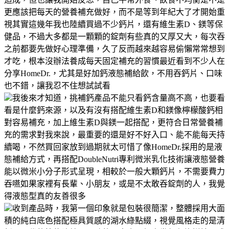
更應該把每天的營養補充做好，而不是等到年紀大了才開始重
視其實這幾年我也陸續買過不少鈣片，還有維生素D、鎂等保
健品，不過大多都是一顆顆的錠劑有些真的又厚又大，每次吞
之前都要先做好心理準備，久了反而越來越容易偷懶常常想到
才吃，根本沒辦法養成每天固定補充的習慣最近看到不少人在
分享HomeDr.，尤其是好加鈣液態補給飲，不用吞鈣片、口味
也不錯，讓我忍不住想試試看
我後來才知道，挑補鈣產品不能只看鈣含量高不高，也要看
看是什麼鈣來源，以及有沒有搭配維生素D和鎂像檸檬酸鈣相
對容易補充，加上維生素D與鎂一起搭配，更符合日常營養補
充的需求對我來說，最重要的還是好不好入口、能不能每天持
續喝，不然買回家放到過期就太可惜了像HomeDr.採用的是液
態補給方式，再搭配DoubleNutri專利微米乳化技術讓液態營養
能以微米小分子形式呈現，相較於一般大顆鈣片，不需要費力
吞嚥如果家裡有長輩、小朋友，或是不太敢吞錠劑的人，我覺
得液態型真的友善很多
收到產品時，我第一個印象就是包裝很簡潔，整體採用大面
積的純白底色搭配極具質感的湖水綠點綴，視覺風格走的是清