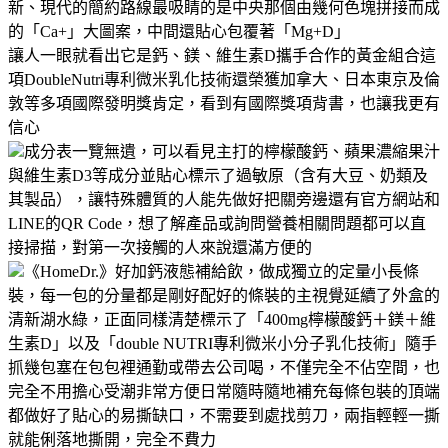
新、現代的簡約路線最吸睛的是中央那個由幾何色塊拼接而成
的「Ca+」大圖案，中間還貼心包覆著「Mg+D」
讓人一眼就看出它是鈣、鎂、維生素D攜手合作的黃金組合這
項DoubleNutri專利微米乳化技術還榮獲加拿大、日本東京及倫
敦等多項國際發明獎肯定，看到有國際獎項背書，也讓我更有
信心
成分表一覽無遺，可以看見主打的檸檬酸鈣、蘋果濃縮果汁
與維生素D3等成分並貼心標示了過敏原（含有大豆、奶類及
其製品），讓特殊體質的人能先做好把關旁邊還有官方網站和
LINE的QR Code，想了解產品或詢問營養相關問題都可以直
接掃描，對第一次接觸的人來說還滿方便的
《HomeDr.》好加鈣液態補給飲，做成獨立的定量小長條
裝，每一包的分量都是剛好配好的條裝的主視覺延續了外盒的
清新湖水綠，正面同樣清楚標示了「400mg檸檬酸鈣＋鎂＋維
生素D」以及「double NUTRI專利微米小分子乳化技術」隨手
抓幾包塞在包包裡通勤或帶去公司喝，不僅完全不佔空間，也
完全不用擔心受潮非常方便日常隨時隨地補充每條包裝的頂端
都做好了貼心的易撕缺口，不需要到處找剪刀，兩指輕輕一撕
就能俐落地撕開，完全不費力