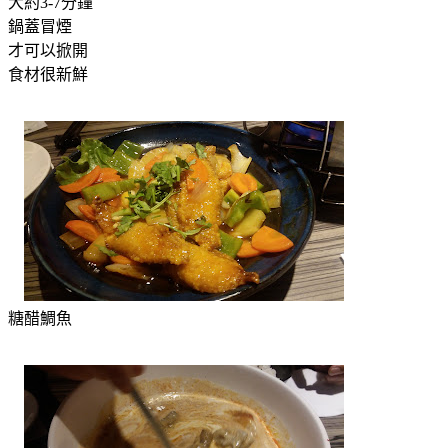
大約3-7分鐘
鍋蓋冒煙
才可以掀開
食材很新鮮
糖醋鯛魚