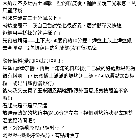
大約差不多比黏土還軟一些的程度後，麵團呈現三光狀態，利
用塑膠袋
封起來靜置二十分鐘以上。
就這麼簡單，我自己嘗試後也很訝異，居然簡單又快速
麵糰用手搓揉好就這樣子了
先預熱烤箱-----上下火250度預熱10分鐘，烤盤上放上烤盤紙
去全聯買了2包披薩用的乳酪絲(沒有很拉絲)
隨便備料(愛加啥就加啥吧!!)
先塗1層番茄醬，再鋪上滿滿的料以後(自己做的好處就是吃得
很有料啊！)，最後撒上滿滿的焗烤起士絲。(可以灑點黑胡椒
粒，或是出爐再灑也行)
後來我又去買了玉米跟鳳梨罐頭(跟外面夏威夷披薩差不多
囉!!)
看起來是不是厚厚達
放進預熱好的烤箱中(烤10分鐘左右，視個別烤箱狀況去調整
溫度跟時間吧!)
過了5分鐘乳酪絲已經融化了
阿壓壓~邊邊好像過薄，有點烤焦了