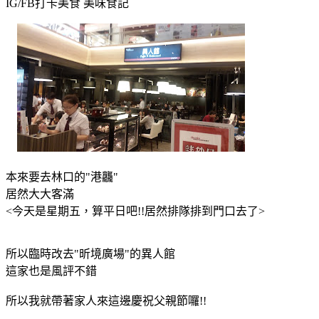
IG/FB打卡美食
美味食記
本來要去林口的"港龘"
居然大大客滿
<今天是星期五，算平日吧!!居然排隊排到門口去了>
所以臨時改去"昕境廣場"的異人館
這家也是風評不錯
所以我就帶著家人來這邊慶祝父親節囉!!