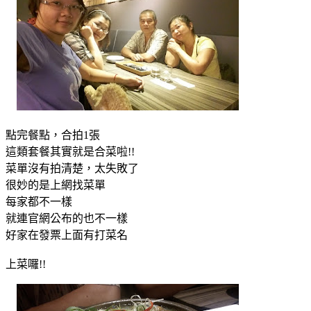
點完餐點，合拍1張
這類套餐其實就是合菜啦!!
菜單沒有拍清楚，太失敗了
很妙的是上網找菜單
每家都不一樣
就連官網公布的也不一樣
好家在發票上面有打菜名
上菜囉!!