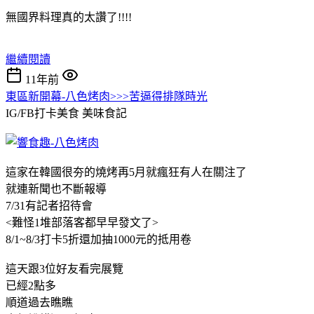
無國界料理真的太讚了!!!!
繼續閱讀
11年前
東區新開幕-八色烤肉>>>苦逼得排隊時光
IG/FB打卡美食
美味食記
這家在韓國很夯的燒烤再5月就瘋狂有人在關注了
就連新聞也不斷報導
7/31有記者招待會
<難怪1堆部落客都早早發文了>
8/1~8/3打卡5折還加抽1000元的抵用卷
這天跟3位好友看完展覽
已經2點多
順道過去瞧瞧