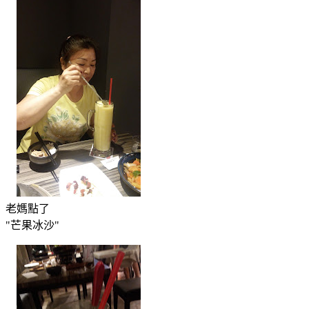
老媽點了
"芒果冰沙"