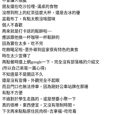
不會讓人很膩
朋友還在吃沙拉哩~滿桌的食物
沒想到附上的紅茶這麼大杯，還是去冰的優
盆栽布丁，有點太軟沒啥甜味
個人不喜歡
再來就是打卡送的鬆餅啦~~
應該跟他換一杯咖啡一杯鬆餅的
因為實在太多，吃不完
吃飽喝足啦~意外尋到這家很有特色的美食
時在太少宣傳了
再點餐時還上網google一下，完全沒有部落格的介紹文
(所以自己來寫一篇心得)
不知道是不是開店不久
還是沒有宣傳，外觀完全不起眼
而且門口也無法停車，因為剛好公車站牌在那邊
有點不方便
不過對於學生走路的，或是想要小聚一下
真的很棒，東西便宜，又沒有限制時間。
下次再來點點原住民肉棕<吉拿福>吃吃看