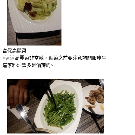
宮保高麗菜
<這道高麗菜非常辣，點菜之前要注意詢問服務生
這家料理蠻多是偏辣的>