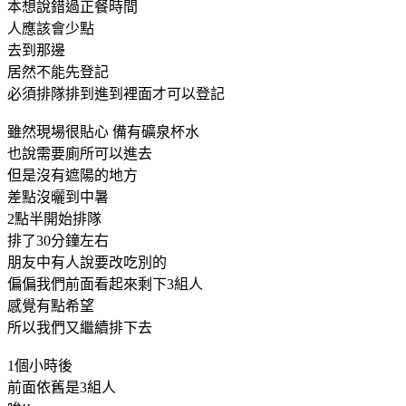
本想說錯過正餐時間
人應該會少點
去到那邊
居然不能先登記
必須排隊排到進到裡面才可以登記
雖然現場很貼心 備有礦泉杯水
也說需要廁所可以進去
但是沒有遮陽的地方
差點沒曬到中暑
2點半開始排隊
排了30分鐘左右
朋友中有人說要改吃別的
偏偏我們前面看起來剩下3組人
感覺有點希望
所以我們又繼續排下去
1個小時後
前面依舊是3組人