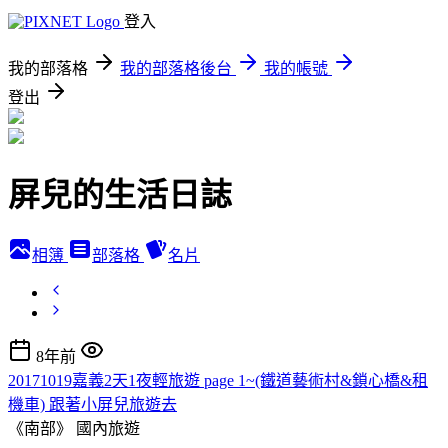
登入
我的部落格
我的部落格後台
我的帳號
登出
屏兒的生活日誌
相簿
部落格
名片
8年前
20171019嘉義2天1夜輕旅遊 page 1~(鐵道藝術村&鎖心橋&租
機車) 跟著小屏兒旅遊去
《南部》
國內旅遊