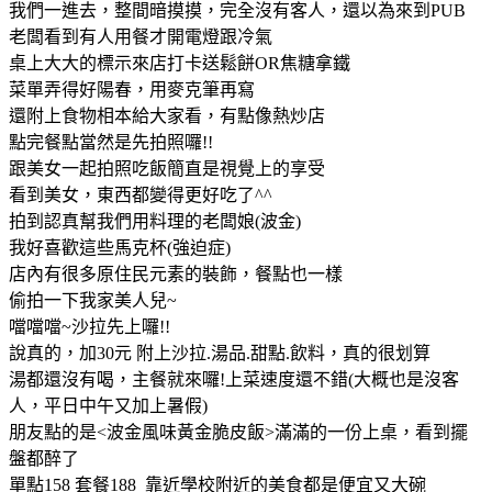
我們一進去，整間暗摸摸，完全沒有客人，還以為來到PUB
老闆看到有人用餐才開電燈跟冷氣
桌上大大的標示來店打卡送鬆餅OR焦糖拿鐵
菜單弄得好陽春，用麥克筆再寫
還附上食物相本給大家看，有點像熱炒店
點完餐點當然是先拍照囉!!
跟美女一起拍照吃飯簡直是視覺上的享受
看到美女，東西都變得更好吃了^^
拍到認真幫我們用料理的老闆娘(波金)
我好喜歡這些馬克杯(強迫症)
店內有很多原住民元素的裝飾，餐點也一樣
偷拍一下我家美人兒~
噹噹噹~沙拉先上囉!!
說真的，加30元 附上沙拉.湯品.甜點.飲料，真的很划算
湯都還沒有喝，主餐就來囉!上菜速度還不錯(大概也是沒客
人，平日中午又加上暑假)
朋友點的是<波金風味黃金脆皮飯>滿滿的一份上桌，看到擺
盤都醉了
單點158 套餐188 靠近學校附近的美食都是便宜又大碗