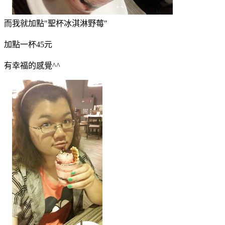
而我就加點"聖杯冰淇淋野莓"
加點一杯45元
有幸福的感覺^^