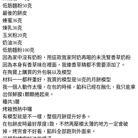
低筋麵粉50克
最後的餅皮
蜂蜜36克
煉乳36克
玉米粉20克
奶油36克
低筋麵粉100克
因為家中沒有奶粉，用這款我家阿奶再喝的未洗腎香草奶粉
因為本身有香草味在裡面，我連香草精都不需要添加了。
在掏寶上購買的外包裝以及模型
材料一一都秤重好，我買的模型是50克的月餅模型
我一個人動作太慢，在包的時候，餡料已經在融化，我只能拿
出保鮮膜1顆顆捲起來。
種共3層
烤箱預熱中囉
有模型就是不一樣，整個月餅提升好多。
在包餅皮時最好厚度1致，不然再壓模太薄的地方一定會破
掉，烤完會不好看，餡料全部跑到外面來。