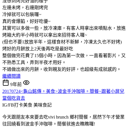
沒想到烤完好油的樣子
左邊未烤，右邊剛烤完
冷掉就可以包裝囉~
真的會爆餡，好好吃優~
其實可以多做一些，放冷凍庫，有客人時拿出來噴點水，放進
烤箱大約半小時就可以拿出來招待客人囉~
(但也不要1放放半年，這樣食材不新鮮，冷凍太久也不好烤)
烤好的月餅放上2天後再吃是最好吃
整個做完花費了15個小時，因為第一次做，一直看著影片，又
不熟悉工具，弄到半夜才用好。
不過做出來的月餅，收到親友的好評，也超級有成就感的。
繼續閱讀
9年前
20170724<龜山銘傳。美食>波金手沖咖啡。簡餐~跟著小屏兒
當個吃貨去
IG/FB打卡美食
美味食記
今天跟朋友本來要去吃vivi brunch 鄉村簡餐，居然下午才營業
往回繞看到波金手沖咖啡。簡餐就進去瞧瞧囉!