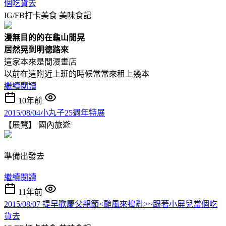
個吃貨去
IG/FB打卡美食
美味食記
漫無目的的在龜山閒晃
居然晃到明德路來
這家本來是間漫畫店
以前在這附近上班的時候常常來租上幾本
繼續閱讀
10年前
2015/08/04小丸子25週年特展
【展覽】
國內旅遊
準備出發去
繼續閱讀
11年前
2015/08/07 提早歡慶父親節<颱風來搗亂>~跟著小屏兒當個吃
貨去