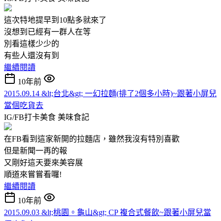
這次特地提早到10點多就來了
沒想到已經有一群人在等
別看這樣少少的
有些人還沒有到
繼續閱讀
10年前
2015.09.14 &lt;台北&gt; 一幻拉麵(排了2個多小時)~跟著小屏兒
當個吃貨去
IG/FB打卡美食
美味食記
在FB看到這家新開的拉麵店，雖然我沒有特別喜歡
但是新聞一再的報
又剛好這天要來美容展
順道來嘗嘗看囉!
繼續閱讀
10年前
2015.09.03 &lt;桃園。龜山&gt; CP 複合式餐飲~跟著小屏兒當