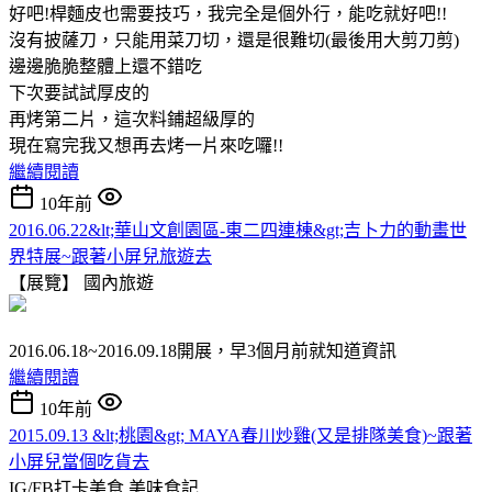
好吧!桿麵皮也需要技巧，我完全是個外行，能吃就好吧!!
沒有披薩刀，只能用菜刀切，還是很難切(最後用大剪刀剪)
邊邊脆脆整體上還不錯吃
下次要試試厚皮的
再烤第二片，這次料鋪超級厚的
現在寫完我又想再去烤一片來吃囉!!
繼續閱讀
10年前
2016.06.22&lt;華山文創園區-東二四連棟&gt;吉卜力的動畫世
界特展~跟著小屏兒旅遊去
【展覽】
國內旅遊
2016.06.18~2016.09.18開展，早3個月前就知道資訊
繼續閱讀
10年前
2015.09.13 &lt;桃園&gt; MAYA春川炒雞(又是排隊美食)~跟著
小屏兒當個吃貨去
IG/FB打卡美食
美味食記