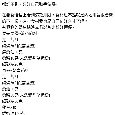
都訂不到，只好自己動手做囉~
在曼食慢语上看到這款月餅，食材也不難就是內地用語跟台灣
的不一樣，有些食材我也是自己猜好久才了解。
有興趣的點連結進去看影片比較好懂優~
要先準備~流心餡料
芝士片*1
鹹蛋黃3顆(需蒸熟)
鮮奶油50克
奶粉10克(未洗腎香草奶粉)
細砂糖20克
再來~奶皇餡料
芝士片*1
鹹蛋黃2顆(需蒸熟)
奶油30克
奶粉30克(未洗腎香草奶粉)
細砂糖50克
雞蛋3顆
鮮奶油150克