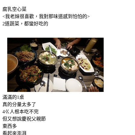
腐乳空心菜
<我老妹很喜歡，我對那味道感到怕怕的>
2道蔬菜，都蠻好吃的
滿滿的1桌
真的分量太多了
4ㄍ人根本吃不完
但又想說慶祝父親節
東西多
看起來澎湃