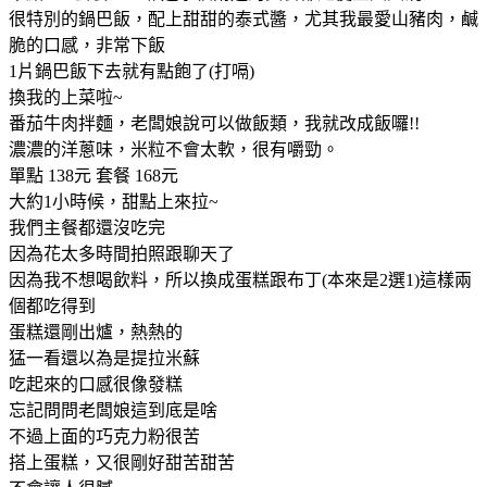
很特別的鍋巴飯，配上甜甜的泰式醬，尤其我最愛山豬肉，鹹
脆的口感，非常下飯
1片鍋巴飯下去就有點飽了(打嗝)
換我的上菜啦~
番茄牛肉拌麵，老闆娘說可以做飯類，我就改成飯囉!!
濃濃的洋蔥味，米粒不會太軟，很有嚼勁。
單點 138元 套餐 168元
大約1小時候，甜點上來拉~
我們主餐都還沒吃完
因為花太多時間拍照跟聊天了
因為我不想喝飲料，所以換成蛋糕跟布丁(本來是2選1)這樣兩
個都吃得到
蛋糕還剛出爐，熱熱的
猛一看還以為是提拉米蘇
吃起來的口感很像發糕
忘記問問老闆娘這到底是啥
不過上面的巧克力粉很苦
搭上蛋糕，又很剛好甜苦甜苦