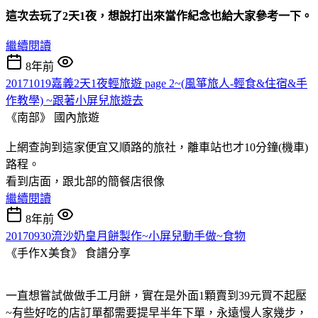
這次去玩了2天1夜，想說打出來當作紀念也給大家參考一下。
繼續閱讀
8年前
20171019嘉義2天1夜輕旅遊 page 2~(風箏旅人-輕食&住宿&手
作教學) ~跟著小屏兒旅遊去
《南部》
國內旅遊
上網查詢到這家便宜又順路的旅社，離車站也才10分鐘(機車)
路程。
看到店面，跟北部的簡餐店很像
繼續閱讀
8年前
20170930流沙奶皇月餅製作~小屏兒動手做~食物
《手作X美食》
食譜分享
一直想嘗試做做手工月餅，實在是外面1顆賣到39元買不起壓
~有些好吃的店訂單都需要提早半年下單，永遠慢人家幾步，