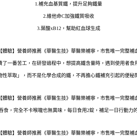
1.補充血基質鐵，提升足夠鐵量
2.維他命C加強鐵質吸收
3.葉酸xB12，幫助紅血球生成
費了一番苦工，在研發過程中，想提高鐵含量時，遇到使用者食
物性萃取」，而不是化學合成的鐵，不再擔心鐵補充引起的便秘
吞食，完全不卡喉嚨也無異味，每日食用2錠，補足一日行動力