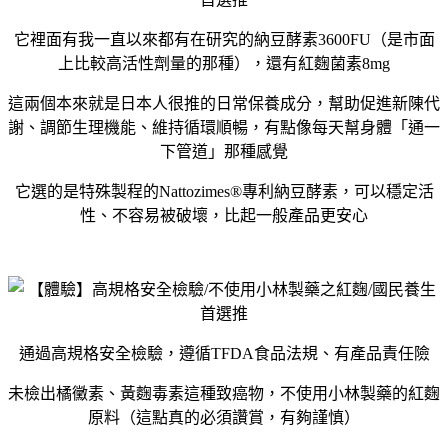
它裡面有我一直以來都有在研究的納豆酵素3600FU（是市面
上比較高活性劑量的那種），還有紅麴菌素8mg
這兩個本來就是日本人很推的日常保養成分，幫助促進新陳代
謝、調節生理機能、維持循環順暢，有點像每天幫身體「通一
下管道」那種感覺
它選的是特殊製程的Nattozimes®專利納豆酵素，可以穩定活
性、不容易被破壞，比起一般產品更安心
通過高規格安全檢驗，遵循TFDA食品法規、有產品責任險
未檢出橘黴素、黃麴毒素這種致癌物，不使用小林製藥的紅麴
原料（這點真的必須讚賞，有夠謹慎）