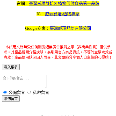
官網：
臺灣威瑪舒培® 植物保健食品第一品牌
IG：
威瑪舒培-植物專家
Google商家：
臺灣威瑪舒培有限公司
本試用文皆無受任何酬勞絕無廣告推銷之意（非商業性質）僅供參
考。其產品相關介紹說明，為引用官方商品資訊，不等於宣稱功效或
療效；產品使用狀況因人而異，此文單純分享個人自主性的心得唷！
載入更多
公開留言
私密留言
發佈留言