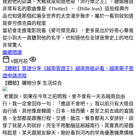
我對他的認識，大概就是知道他是「流行樂之王」，聽過幾首
非常有名的歌曲像是《Thriller》、《Billie Jean》這些經典作
品也知道那個紅遍全世界的太空漫步舞步，屬於一看到就知道
是麥可傑克森的程度
當初會走進電影院看《麥可傑克森》，更多是出於好奇心畢竟
從小到大一直聽到他的名字，也知道他在全球音樂史上的地位
非常驚人
繼續閱讀
6個月前
【體驗】簽證分享《越南簽證王》越南旅遊必看，越南電子簽
證申請流程
【體驗】購物分享
生活綜合
老實說，如果在今年之前問我，會不會有一天去越南自由
行，我一定會回你一句：「應該不會吧。」我以前只有大陸自
由行過，其他像是韓國、日本、紐西蘭，甚至之前去過的富國
島，全部都是跟團行程、交通、飯店、餐食都有人安排好，說
穿了就是人到就好，完全不用動腦這趟越南行，其實真的是臨
時起意，某天跟朋友聊天，剛好看到河內的早鳥優惠機票價格