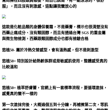
幫她擦在四肢跟肩頸後，她自己說是「有一點涼涼的，很舒
服」，而且沒有刺激感，這點讓我蠻放心的
這款是化粧品類的身體保養霜，不是藥膏，標示也很清楚沒有
西藥止痛成分、沒有類固醇，而且有通過台灣 SGS 的重金屬
與微生物檢測，西藥跟類固醇成分也都有檢驗合格
悠植50- 屬於冷熱交替感型，會有溫熱感，但不是刺激型
悠植50+ 特別設計給熟齡族群或是敏感肌使用，整體感受真的
比較溫和
悠植50+ 植萃舒膚蕾，官網上有一套標準流程，要循環塗抹，
感覺真的蠻不一樣的
第一次塗抹完後，大概過個五到十分鐘，再補擦第二次，等肌