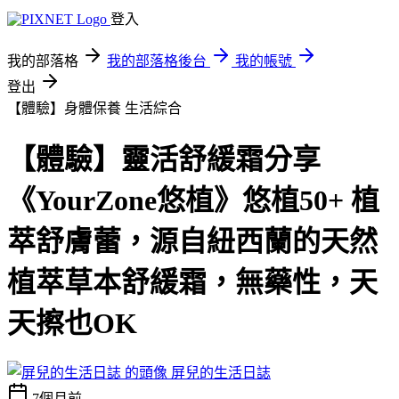
登入
我的部落格
我的部落格後台
我的帳號
登出
【體驗】身體保養
生活綜合
【體驗】靈活舒緩霜分享
《YourZone悠植》悠植50+ 植
萃舒膚蕾，源自紐西蘭的天然
植萃草本舒緩霜，無藥性，天
天擦也OK
屏兒的生活日誌
7個月前