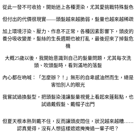
從此一發不可收拾，開始迷上各種燙染，尤其愛挑戰特殊髮色
但付出的代價很現實——頭髮越來越脆弱，髮量也越來越稀疏
加上環境汙染、壓力、作息不正常，各種因素影響下，頭皮的
養分吸收變差，髮絲的生長週期也被打亂，最後迎來了掉髮危
機
大概25歲以後，我開始意識到自己的髮量問題，尤其每次洗
頭、吹頭髮時，看到滿地的落髮
內心都在吶喊：「怎麼辦？！」無形的自卑感油然而生，總是
害怕別人的眼光
我嘗試過換髮型，把頭髮染淺讓髮量視覺上看起來蓬鬆點，也
試過戴假髮、戴帽子出門
但夏天根本熱到戴不住，反而讓頭皮悶住，狀況越來越糟……
認真覺得，沒有人想這樣遮遮掩掩過一輩子吧？