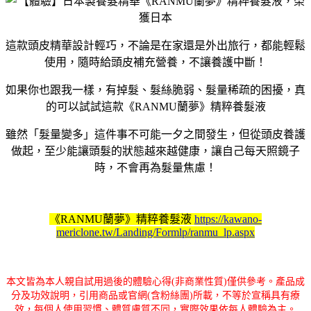
這款頭皮精華設計輕巧，不論是在家還是外出旅行，都能輕鬆
使用，隨時給頭皮補充營養，不讓養護中斷！
如果你也跟我一樣，有掉髮、髮絲脆弱、髮量稀疏的困擾，真
的可以試試這款《RANMU蘭夢》精粹養髮液
雖然「髮量變多」這件事不可能一夕之間發生，但從頭皮養護
做起，至少能讓頭髮的狀態越來越健康，讓自己每天照鏡子
時，不會再為髮量焦慮！
《RANMU蘭夢》精粹養髮液
https://kawano-
mericlone.tw/Landing/Formlp/ranmu_lp.aspx
本文皆為本人親自試用過後的體驗心得(非商業性質)僅供參考。產品成
分及功效說明，引用商品或官網(含粉絲團)所載，不等於宣稱具有療
效，每個人使用習慣、體質膚質不同，實際效果依每人體驗為主。