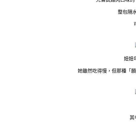
整包隔
妞妞
她雖然吃得慢，但那種「願
其