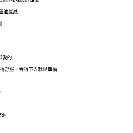
重油膩感
感
挺愛的
得舒服、吞得下去就是幸福
來源