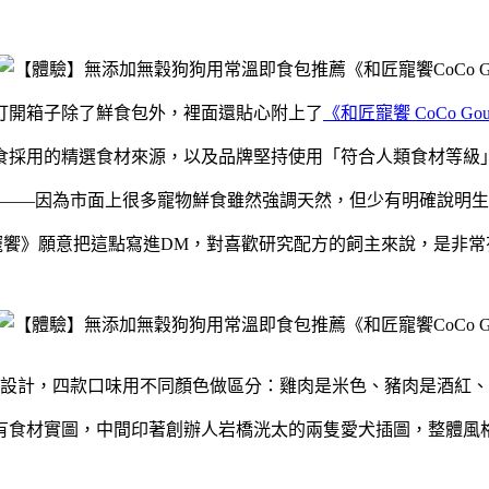
打開箱子除了鮮食包外，裡面還貼心附上了
《和匠寵饗 CoCo Gou
食採用的精選食材來源，以及品牌堅持使用「符合人類食材等級
——因為市面上很多寵物鮮食雖然強調天然，但少有明確說明生
寵饗》願意把這點寫進DM，對喜歡研究配方的飼主來說，是非常
設計，四款口味用不同顏色做區分：雞肉是米色、豬肉是酒紅、
有食材實圖，中間印著創辦人岩橋洸太的兩隻愛犬插圖，整體風