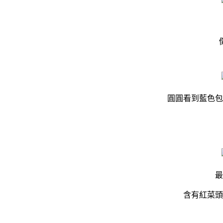
圓圓看到藍色包
最
含有紅菜頭