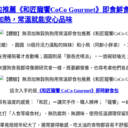
薦《和匠寵饗CoCo Gourmet》即食
需加熱，常溫就能安心品味
老嬤）、圓圓（6個月活力滿點的妹妹）和小熊（同齡小胖弟）
在旁邊陪著才肯動嘴；圓圓則是「狼吞虎嚥派」，一放碗就嗑光
次選狗食我都得像開研究會一樣，既要顧營養，也得考慮他們各
這次入手的是
《和匠寵饗 CoCo Gourmet》即時鮮食包
很有溫度的感覺：「和匠」＝講究手作、職人精神；「寵饗」＝
主打「人食等級食材」、無防腐劑、無調味、使用低溫調理保留
畢竟妞妞年紀大了，腸胃變得敏感，吃太油的食物都容易不舒服