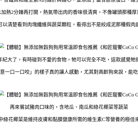
水加熱2分鐘再打開，熱氣帶出肉的香味很清爽，不像罐頭那種厚
可以清楚看到肉塊纖維與蔬菜顆粒，看得出不是絞成泥那種假肉
年紀大了，有時碰到不愛的食物，牠可以完全不吃，這款感覺牠
意一口一口咬」的樣子真的讓人感動，尤其對高齡狗來說，能吃
再來嘗試豬肉口味的，含地瓜、南瓜和綠花椰菜等蔬菜
中綠花椰菜是維持皮膚和黏膜健康所需的維生素C等營養的極佳