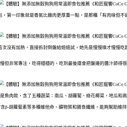
包，第一印象就是香氣比雞肉更厚重一點，是那種「有肉味但不
這次沒有加熱，直接拆封倒盤給妞妞試，她先是慢慢嗅才慢慢吃
慢但非常專注，吃得穩穩的，吃到最後還會把盤邊的醬汁舔得很
是魚肉款，含了五種蔬菜：南瓜、胡蘿蔔、綠花椰菜、地瓜和高
含β-胡蘿蔔素等多種維他命、礦物質和膳食纖維，能夠幫助維