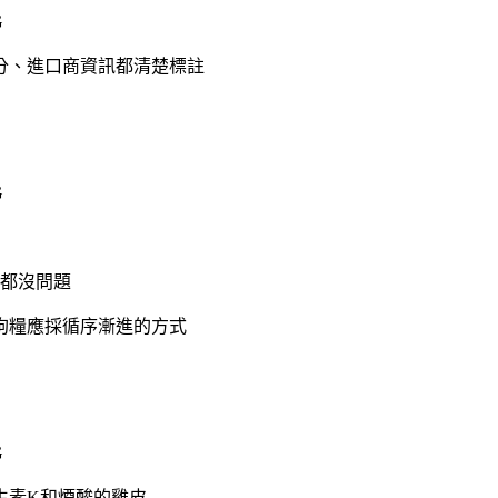
分、進口商資訊都清楚標註
都沒問題
狗糧應採循序漸進的方式
生素K和煙酸的雞皮