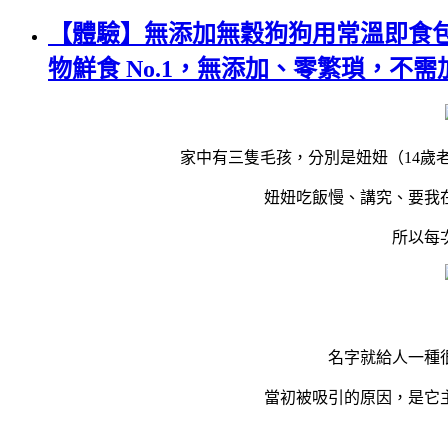
【體驗】無添加無穀狗狗用常溫即食包推
物鮮食 No.1，無添加、零繁瑣，不
家中有三隻毛孩，分別是妞妞（14歲
妞妞吃飯慢、講究、要我
所以每
名字就給人一種
當初被吸引的原因，是它