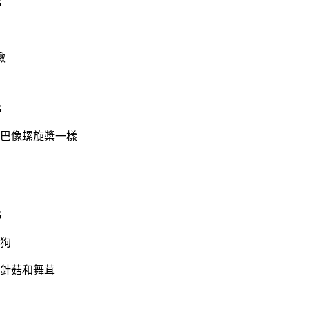
緻
巴像螺旋槳一樣
狗
針菇和舞茸