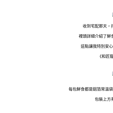
收到宅配那天，
裡頭詳細介紹了鮮
這點讓我特別安心
《和匠
每包鮮食都是鋁箔常溫袋
包裝上方