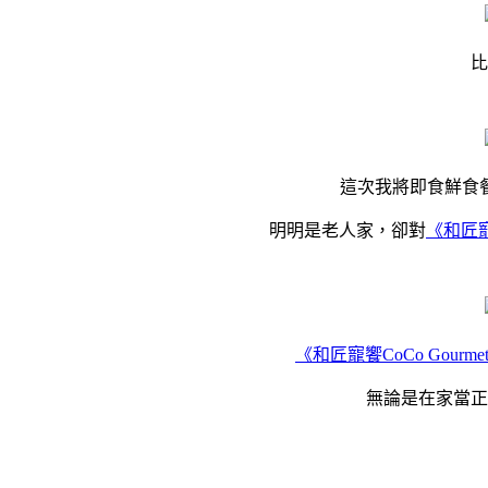
比
這次我將即食鮮食
明明是老人家，卻對
《和匠寵
《和匠寵饗CoCo Gour
無論是在家當正