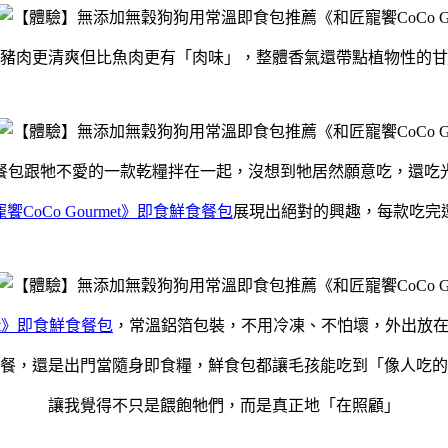
豬肉更清爽但比魚肉更有「肉味」，整體香氣還帶點植物性的甘
餐包跟牠不愛的一款乾糧拌在一起，沒想到牠居然願意吃，還吃
饗CoCo Gourmet》即食鮮食餐包
展現出絕對的興趣，每款吃完
met》即食鮮食餐包
，常溫鋁箔包裝，不用冷凍、不怕壞，外出放
餐，還是出門當隨身即食糧，鮮食包都讓毛孩能吃到「像人吃的
讓我覺得不只是餵飽牠們，而是真正地「在照顧」