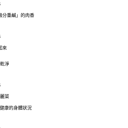
過分重鹹」的肉香
起來
乾淨
麗菜
持健康的身體狀況