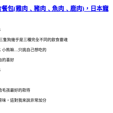
鮮食餐包(雞肉﹑豬肉﹑魚肉﹑鹿肉)，日本寵
，三隻狗幾乎是三種完全不同的飲食靈魂
；小熊嘛…只挑自己想吃的
自的喜好
給毛孩最好的款待
原味，這對我來說非常加分