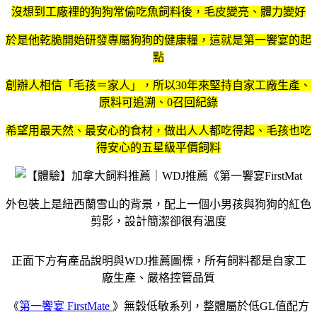
沒想到工廠裡的狗狗常偷吃魚飼料後，毛皮變亮、體力變好
於是他乾脆開始研發專屬狗狗的健康糧，這就是第一饗宴的起
點
創辦人相信「毛孩＝家人」，所以30年來堅持自家工廠生產、
原料可追溯、0召回紀錄
希望用最天然、最安心的食材，做出人人都吃得起、毛孩也吃
得安心的五星級平價飼料
外包裝上是紐西蘭雪山的背景，配上一個小男孩與狗狗的紅色
剪影，設計簡潔卻很有溫度
正面下方有產品說明與WDJ推薦圖標，所有飼料都是自家工
廠生產、嚴格控管品質
《
第一饗宴 FirstMate
》無穀低敏系列，
整體屬於低GL值配方