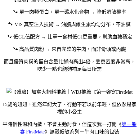
🐾 單一肉類蛋白 + 單一碳水化合物 → 降低過敏機率
🐾 VIS 真空注入技術 → 油脂與維生素均勻分布，不油膩
🐾 低GL值配方 → 比單一食材低GI更重要，幫助血糖穩定
🐾 高品質肉粉 → 來自完整的牛肉，而非骨頭或內臟
而且優質肉粉的蛋白含量比鮮肉高出4倍，營養密度非常高，
吃少一點也能夠補足每日所需
15歲的妞妞，雖然年紀大了、行動不若以前年輕，但依然是家
裡的小公主
平時個性溫和內斂，不會主動討食，但這次我一打開《
第一饗
宴 FirstMate
》無穀低敏系列－牛肉口味的包裝