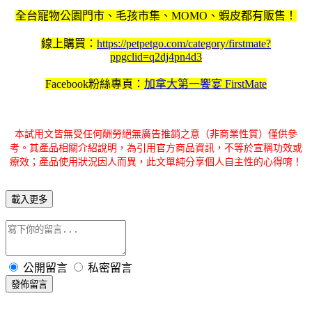
全台寵物公園門市、毛孩市集、MOMO、蝦皮都有販售！
線上購買：
https://petpetgo.com/category/firstmate?
ppgclid=q2dj4pn4d3
Facebook粉絲專頁：
加拿大第一饗宴 FirstMate
本試用文皆無受任何酬勞絕無廣告推銷之意（非商業性質）僅供參
考。其產品相關介紹說明，為引用官方商品資訊，不等於宣稱功效或
療效；產品使用狀況因人而異，此文單純分享個人自主性的心得唷！
載入更多
公開留言
私密留言
發佈留言