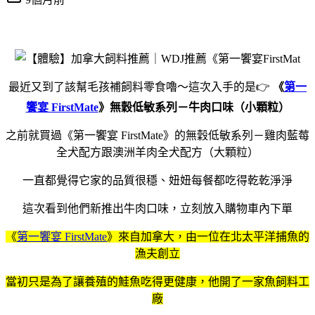
最近又到了該幫毛孩補飼料零食嚕～這次入手的是👉
《
第一
饗宴 FirstMate
》無穀低敏系列－牛肉口味（小顆粒）
之前就買過《第一饗宴 FirstMate》的無穀低敏系列－雞肉藍莓
全犬配方跟澳洲羊肉全犬配方（大顆粒）
一直都覺得它家的品質很穩、妞妞每餐都吃得乾乾淨淨
這次看到他們新推出牛肉口味，立刻放入購物車內下單
《
第一饗宴 FirstMate
》來自加拿大，由一位在北太平洋捕魚的
漁夫創立
當初只是為了讓養殖的鮭魚吃得更健康，他開了一家魚飼料工
廠