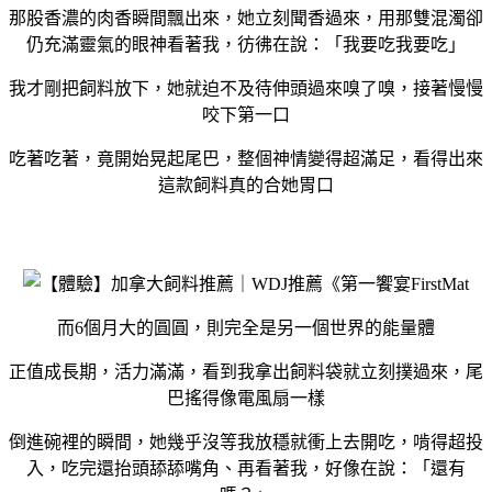
那股香濃的肉香瞬間飄出來，她立刻聞香過來，用那雙混濁卻
仍充滿靈氣的眼神看著我，彷彿在說：「我要吃我要吃」
我才剛把飼料放下，她就迫不及待伸頭過來嗅了嗅，接著慢慢
咬下第一口
吃著吃著，竟開始晃起尾巴，整個神情變得超滿足，看得出來
這款飼料真的合她胃口
而6個月大的圓圓，則完全是另一個世界的能量體
正值成長期，活力滿滿，看到我拿出飼料袋就立刻撲過來，尾
巴搖得像電風扇一樣
倒進碗裡的瞬間，她幾乎沒等我放穩就衝上去開吃，啃得超投
入，吃完還抬頭舔舔嘴角、再看著我，好像在說：「還有